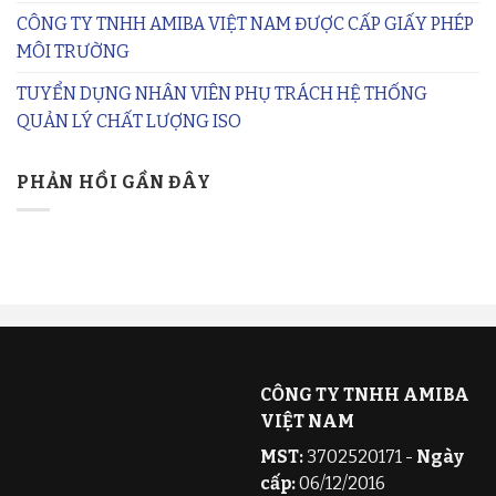
CÔNG TY TNHH AMIBA VIỆT NAM ĐƯỢC CẤP GIẤY PHÉP
MÔI TRƯỜNG
TUYỂN DỤNG NHÂN VIÊN PHỤ TRÁCH HỆ THỐNG
QUẢN LÝ CHẤT LƯỢNG ISO
PHẢN HỒI GẦN ĐÂY
CÔNG TY TNHH AMIBA
VIỆT NAM
MST:
3702520171 -
Ngày
cấp:
06/12/2016