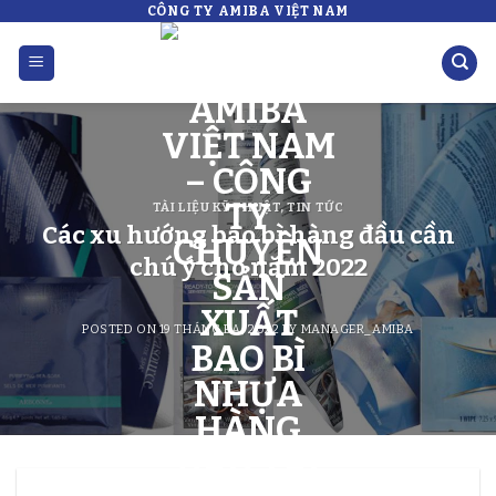
CÔNG TY AMIBA VIỆT NAM
Skip
to
content
TÀI LIỆU KỸ THUẬT
,
TIN TỨC
Các xu hướng bao bì hàng đầu cần
chú ý cho năm 2022
POSTED ON
19 THÁNG BA, 2022
BY
MANAGER_AMIBA