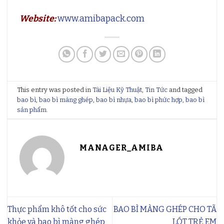
Website:
www.amibapack.com
This entry was posted in
Tài Liệu Kỹ Thuật
,
Tin Tức
and tagged
bao bì
,
bao bì màng ghép
,
bao bì nhựa
,
bao bì phức hợp
,
bao bì
sản phẩm
.
MANAGER_AMIBA
Thực phẩm khô tốt cho sức
BAO BÌ MÀNG GHÉP CHO TÃ
khỏe và bao bì màng ghép
LÓT TRẺ EM