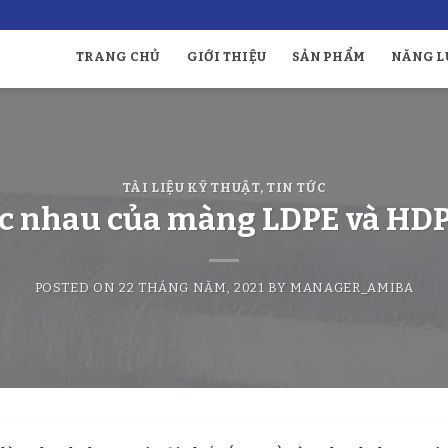
TRANG CHỦ
GIỚI THIỆU
SẢN PHẨM
NĂNG L
TÀI LIỆU KỸ THUẬT
,
TIN TỨC
c nhau của màng LDPE và HDPE
POSTED ON
22 THÁNG NĂM, 2021
BY
MANAGER_AMIBA