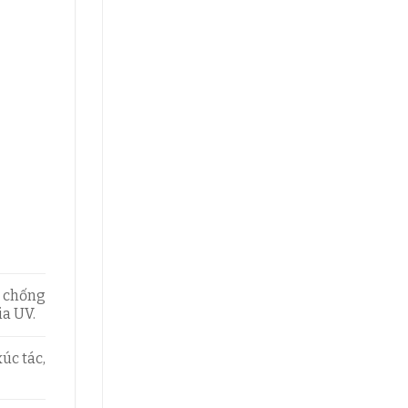
g chống
ia UV.
úc tác,