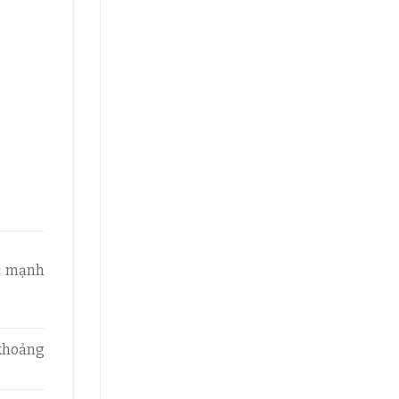
ực mạnh
 khoảng