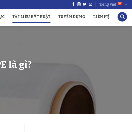
Tiếng Việt
ỰC
TÀI LIỆU KỸ THUẬT
TUYỂN DỤNG
LIÊN HỆ
 là gì?