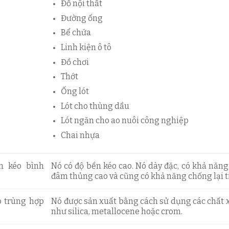
Đồ nội thất
Đường ống
Bể chứa
Linh kiện ô tô
Đồ chơi
Thớt
Ống lót
Lót cho thùng dầu
Lót ngăn cho ao nuôi công nghiệp
Chai nhựa
n kéo bình
Nó có độ bền kéo cao. Nó dày đặc, có khả năn
đâm thủng cao và cũng có khả năng chống lại t
 trùng hợp
Nó được sản xuất bằng cách sử dụng các chất x
như silica, metallocene hoặc crom.