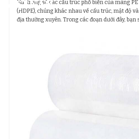
Hai trong số các cấu trúc phổ biến của màng PE 
(HDPE), chúng khác nhau về cấu trúc, mật độ và
địa thường xuyên. Trong các đoạn dưới đây, bạn 