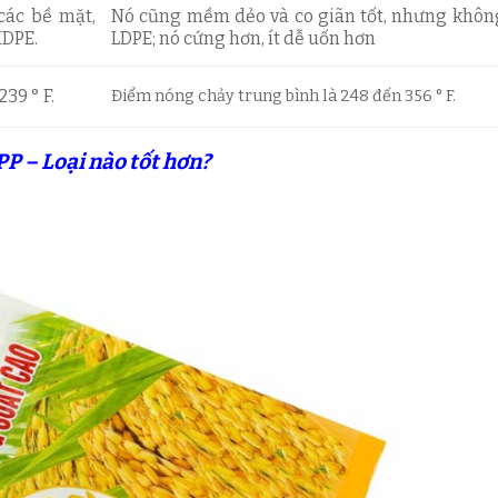
các bề mặt,
Nó cũng mềm dẻo và co giãn tốt, nhưng khô
HDPE.
LDPE; nó cứng hơn, ít dễ uốn hơn
39 ° F.
Điểm nóng chảy trung bình là 248 đến 356 ° F.
P – Loại nào tốt hơn?