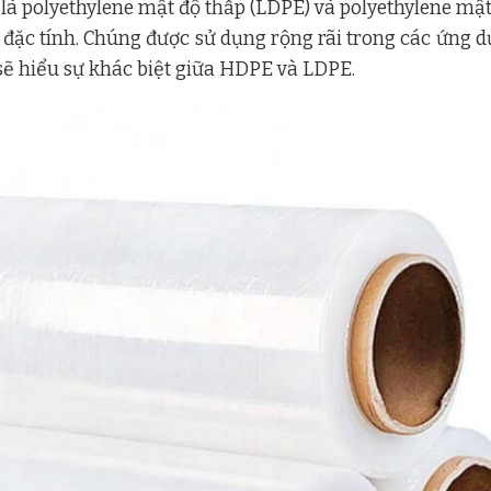
là polyethylene mật độ thấp (LDPE) và polyethylene mật
 đặc tính. Chúng được sử dụng rộng rãi trong các ứng d
sẽ hiểu sự khác biệt giữa HDPE và LDPE.