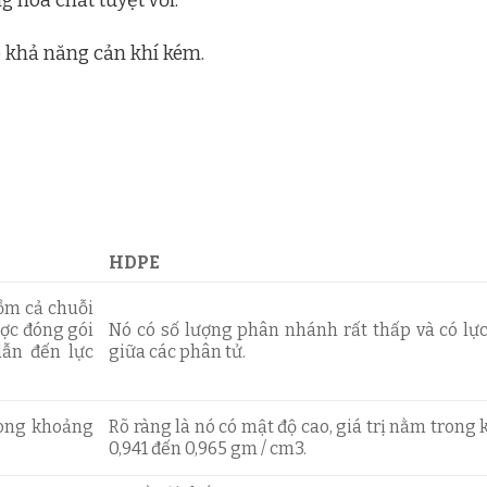
 hóa chất tuyệt vời.
 khả năng cản khí kém.
HDPE
ồm cả chuỗi
ược đóng gói
Nó có số lượng phân nhánh rất thấp và có l
dẫn đến lực
giữa các phân tử.
rong khoảng
Rõ ràng là nó có mật độ cao, giá trị nằm trong
0,941 đến 0,965 gm / cm3.