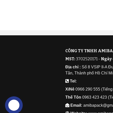
CÔNG TY TNHH AMIBA
MST:
3702520171 -
Ngày 
Địa chỉ :
Số 8 VSIP II-A Đ
Tân, Thành phố Hồ Chí Mi
Tel:
XiNê
0
966 290 555 (Tiếng 
Thế Tôn
0
963 423 423 (Ti
Email:
amibapack@gma