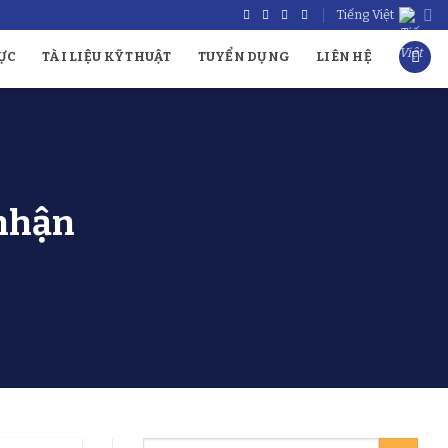
Tiếng Việt
ỰC
TÀI LIỆU KỸ THUẬT
TUYỂN DỤNG
LIÊN HỆ
 nhận